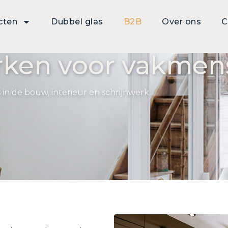
cten
Dubbel glas
B2B
Over ons
C
rken voor vakmen
in de bouw, interieur en schrijnwerk.