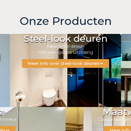
Onze Producten
Steel-look deuren
Karaktervol design
met een tijdloze uitstraling
Meer info over steel-look deuren
s
Maat
interieur
Glasoplossingen
els
Meer inf