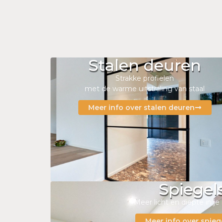
Stalen deuren
Strakke profielen
met de warme uitstraling van staal
Meer info over stalen deuren
Spiegel
Meer licht en diepte in je 
Meer info over spieg