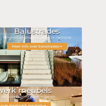
Balustrades
Veiligheid en design in perfecte harmonie
Meer info over balustrades
werk meubels
 die jouw interieur karakter geven
o over maatwerk meubels