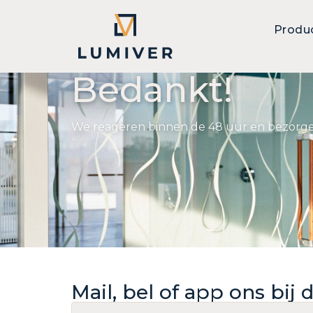
Produ
Bedankt!
We reageren binnen de 48 uur en bezorgen j
Mail, bel of app ons bij