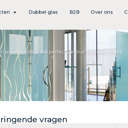
cten
Dubbel glas
B2B
Over ons
C
e een voorstel dat perfect aansluit bij jouw project.
 dringende vragen